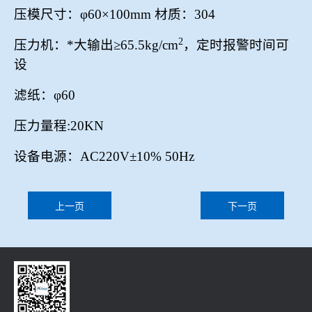
压模尺寸：φ
60
×
100mm
材质：
304
2
压力机：*大输出≥
65.5kg/cm
，定时报警时间可
设
滤纸：φ
60
压力量程
:20KN
设备电源：
AC220V
±
10%
50Hz
上一页
下一页