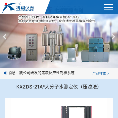
首页
产品展示
＞
公司简介
焦炭高温性能检测系统
新闻中心
焦化行业检测及优化配煤设备
好消息：我公司研发的焦炭反应性制样系统，全部制样过程机械化操作
产品搜索 >
企业业绩
球团矿/烧结矿/块矿高温冶金性能检测系统
KXZDS-21A*大分子水测定仪（压滤法）
技术交流
烧结/球团优化配矿研究设备
视频观赏
高炉配吹煤检测设备
标准下载