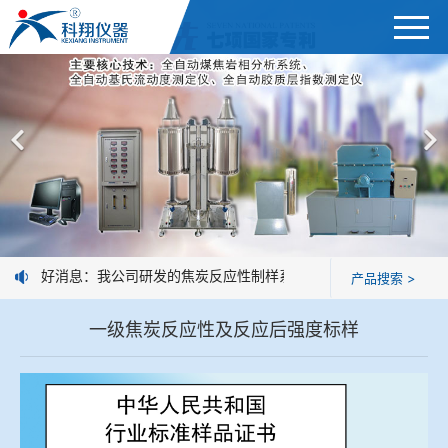
首页
产品展示
＞
公司简介
焦炭高温性能检测系统
新闻中心
焦化行业检测及优化配煤设备
好消息：我公司研发的焦炭反应性制样系统，全部制样过程机械化
产品搜索 >
企业业绩
球团矿/烧结矿/块矿高温冶金性能检测系统
一级焦炭反应性及反应后强度标样
技术交流
烧结/球团优化配矿研究设备
视频观赏
高炉配吹煤检测设备
标准下载