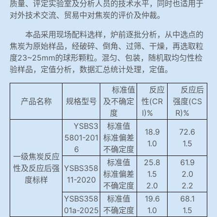
质量、评定实验室及分析人员的技术水平，同时也适用于
对外技术交流、贸易中对焦炭的评价及仲裁。
本品采用现场配料选样，炉前逐批分析，从中选点的
焦炭为原始样品，经破碎、倒角、过筛、干燥，再选取粒
度23~25mm的球形颗粒。混匀、包装，随机取均匀性检
验样品，定值分析，数据汇总统计处理，定值。
标准值
反应
反应后
产品名称
规格型号
及不确定
性(CR
强度(CS
度
I)%
R)%
YSBS3
标准值
18.9
72.6
5801-201
标准偏差
1.0
1.5
6
不确定度
一级焦炭反应
标准值
25.8
61.9
性及反应后强
YSBS358
标准偏差
1.5
2.0
度标样
11-2020
不确定度
2.0
2.2
YSBS358
标准值
19.6
68.1
01a-2025
不确定度
1.0
1.5