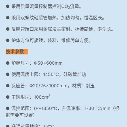
● 采用质量流量控制器控制CO
流量。
2
● 采用双螺纹硅碳管加热，加热均匀，恒温区长。
● 反应管端口采用金属法兰密封，拆装简便，寿命长。
● 炉体方位可旋转，装料、维修简单方便。
技术参数：
● 炉膛尺寸：Φ50×600mm
● 使用温度上限：1450℃，硅碳管加热
● 反应管：Φ20/25×1000mm，材质：刚玉
3
● 干馏坩埚：100cm
● 温控范围：0～1350℃，升温速率：1-30 ℃/min（根
据需要可设置）
● 升温过程精度：±3℃