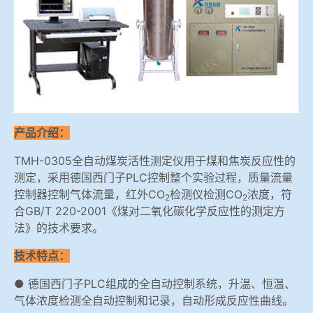
冶金渣、保护渣等高温物性检测设备
企业荣誉
冶金石灰活性度测定仪
联系我们
矿石、焦炭物理检测及制样设备
产品介绍：
工业分析、测硫仪等
TMH-0305全自动煤炭活性测定仪用于煤和焦炭反应性的
测定，采用德国西门子PLC控制整个实验过程，质量流量
控制器控制气体流量，红外CO
检测仪检测CO
浓度，符
2
2
合GB/T 220-2001《煤对二氧化碳化学反应性的测定方
法》的技术要求。
技术特点：
● 德国西门子PLC组成的全自动控制系统，升温、恒温、
气体浓度检测全自动控制和记录，自动形成反应性曲线。