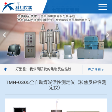
首页
产品展示
＞
公司简介
焦炭高温性能检测系统
新闻中心
焦化行业检测及优化配煤设备
好消息：我公司研发的焦炭反应性制样系统，全部制样过程机
产品搜索 >
企业业绩
球团矿/烧结矿/块矿高温冶金性能检测系统
TMH-0305全自动煤炭活性测定仪（粒焦反应性测
技术交流
定仪）
烧结/球团优化配矿研究设备
视频观赏
高炉配吹煤检测设备
标准下载