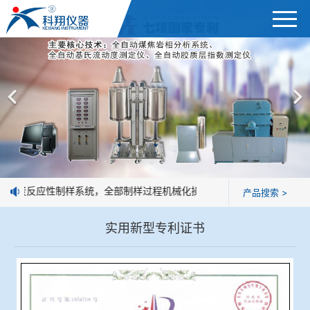
首页
产品展示
＞
公司简介
焦炭高温性能检测系统
新闻中心
焦化行业检测及优化配煤设备
的焦炭反应性制样系统，全部制样过程机械化操作，没有人为误差，焦球
产品搜索 >
企业业绩
球团矿/烧结矿/块矿高温冶金性能检测系统
实用新型专利证书
技术交流
烧结/球团优化配矿研究设备
视频观赏
高炉配吹煤检测设备
标准下载